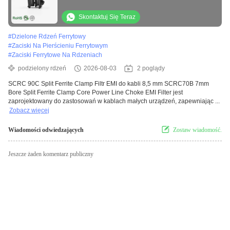
Skontaktuj Się Teraz
#
Dzielone Rdzeń Ferrytowy
#
Zaciski Na Pierścieniu Ferrytowym
#
Zaciski Ferrytowe Na Rdzeniach
podzielony rdzeń
2026-08-03
2 poglądy
SCRC 90C Split Ferrite Clamp Filtr EMI do kabli 8,5 mm SCRC70B 7mm
Bore Split Ferrite Clamp Core Power Line Choke EMI Filter jest
zaprojektowany do zastosowań w kablach małych urządzeń, zapewniając ...
Zobacz więcej
Wiadomości odwiedzających
Zostaw wiadomość.
Jeszcze żaden komentarz publiczny