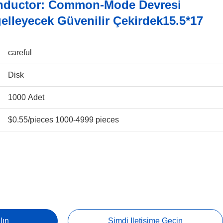
ductor: Common-Mode Devresi
lleyecek Güvenilir Çekirdek15.5*17
careful
Disk
1000 Adet
$0.55/pieces 1000-4999 pieces
lın
Şimdi Iletişime Geçin