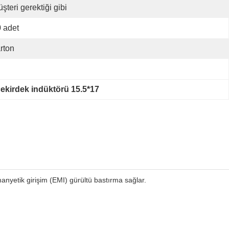
şteri gerektiği gibi
 adet
rton
çekirdek indüktörü 15.5*17
manyetik girişim (EMI) gürültü bastırma sağlar.