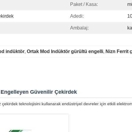
Paket / Kasa:
mü
kirdek
Adedi:
10
Ambalaj:
ka
mod indüktör
, 
Ortak Mod Indüktör gürültü engelli
, 
Nizn Ferrit 
Engelleyen Güvenilir Çekirdek
ekirdek teknolojisini kullanarak endüstriyel devreler için etkili elektro