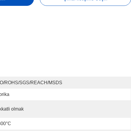
SO/ROHS/SGS/REACH/MSDS
brika
kkatli olmak
300°C