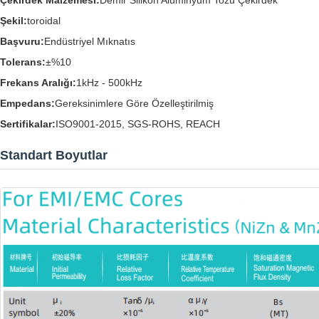
Çekirdek Malzemesi:
Demir Silikon Alüminyum Tozu Çekirdek
Şekil:
toroidal
Başvuru:
Endüstriyel Mıknatıs
Tolerans:
±%10
Frekans Aralığı:
1kHz - 500kHz
Empedans:
Gereksinimlere Göre Özelleştirilmiş
Sertifikalar:
ISO9001-2015, SGS-ROHS, REACH
Standart Boyutlar