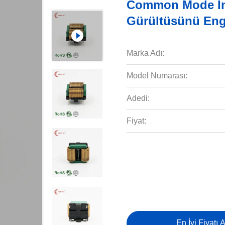
Common Mode In
Gürültüsünü Enge
Marka Adı:
Model Numarası:
Adedi:
Fiyat:
En İyi Fiyatı A