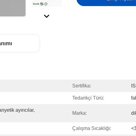
anımı
Sertifika:
I
Tedarikçi Türü:
fa
yetik ayırıcılar, 
Marka:
di
Çalışma Sıcaklığı:
<