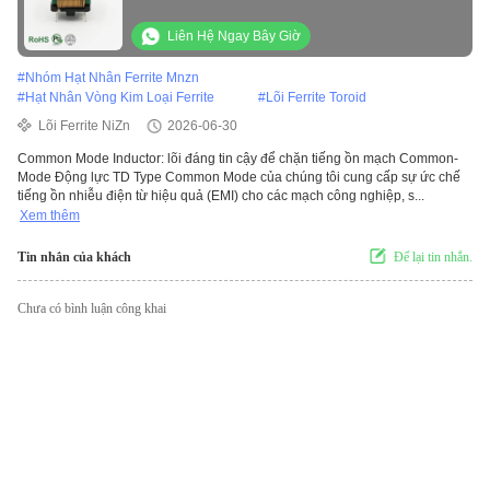
Liên Hệ Ngay Bây Giờ
#
Nhóm Hạt Nhân Ferrite Mnzn
#
Hạt Nhân Vòng Kim Loại Ferrite
#
Lõi Ferrite Toroid
Lõi Ferrite NiZn
2026-06-30
Common Mode Inductor: lõi đáng tin cậy để chặn tiếng ồn mạch Common-
Mode Động lực TD Type Common Mode của chúng tôi cung cấp sự ức chế
tiếng ồn nhiễu điện từ hiệu quả (EMI) cho các mạch công nghiệp, s...
Xem thêm
Tin nhắn của khách
Để lại tin nhắn.
Chưa có bình luận công khai