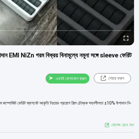
NiZn গরম বিক্রয় বিনামূল্যে নমুনা সঙ্গে sleeve ফেরিট
শেয়ার করুন
এখনই যোগাযোগ করুন
রকার নরম কম্পোজিট ফেরিট ম্যাগনেট আকৃতি টরয়েড প্রয়োগ শিল্প চৌম্বক সহনশীলতা ±10% উপাদান নি-
মেসেজ রেখে যান