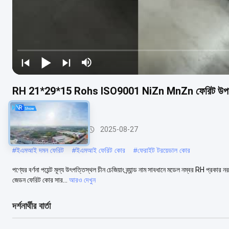
RH 21*29*15 Rohs ISO9001 NiZn MnZn ফেরিট উপাদান EMI 
টিউব কোর
ইএমআই সাপ্রেশন কোর
2025-08-27
#
ইএমআই দমন ফেরিট
#
ইএমআই ফেরিট কোর
#
ফেরাইট টরয়েডাল কোর
পণ্যের বর্ণনা পয়েন্ট মূল্য উৎপত্তিস্থল চীন চেজিয়াং ব্র্যান্ড নাম সাবধানে মডেল নম্বর RH প্
জেডন ফেরিট কোর সার...
আরও দেখুন
দর্শনার্থীর বার্তা