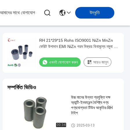
আমাদের সাথে যোগাযোগ
উদ্ধৃতি
RH 21*29*15 Rohs ISO9001 NiZn MnZn
ফেরিট উপাদান EMI NiZn গরম বিক্রয় বিনামূল্যে নমুনা সঙ্গে
sleeve ফেরিট টিউব কোর
এখনই যোগাযোগ করুন
আরও জানুন
সম্পর্কিত ভিডিও
উচ্চ মানের উন্নত প্রযুক্তি দক্ষ
অ্যান্টি-ইনফারেন্স বৈশিষ্ট্য পণ্য
পণ্যযোগ্যতা টিউব আকৃতির RH
টাইপ
ইএমআই সাপ্রেশন কোর
00:34
2025-03-13