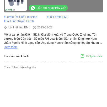
ferrite với mẫu miễn phí
Liên Hệ Ngay Bây Giờ
#
Ferrite Ức Chế Emission
#
Lõi Ferrite EMI
#
Lõi Hình Xuyến Ferrite
Lõi triệt tiêu EMI
2025-08-27
Mô tả sản phẩm Điểm Giá trị Địa điểm xuất xứ Trung Quốc Zhejiang Tên
thương hiệu Cẩn thận. Số mẫu RH Loại Mềm. Sản phẩm tổng hợp Nam
châm Ferrite Hình dạng sáp Ứng dụng Nam châm công nghiệp Sự khoan ...
Xem thêm
Tin nhắn của khách
Để lại tin nhắn.
Chưa có bình luận công khai