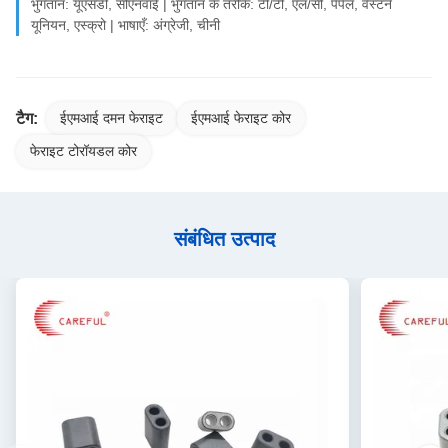
भुगतान: यूएसडी, सीएनवाई | भुगतान के तरीके: टी/टी, एल/सी, पेपैल, वेस्टर्न
यूनियन, एस्क्रो | भाषाएँ: अंग्रेजी, चीनी
टैग:
ईएमआई दमन फेराइट
ईएमआई फेराइट कोर
फेराइट टोरॉयडल कोर
संबंधित उत्पाद