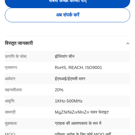
सबसे अच्छी कीमत पाएं
अब संपर्क करें
विस्तृत जानकारी
उत्पत्ति के प्लेस:
झेजियांग चीन
प्रमाणन:
RoHS, REACH, ISO9001
आवेदन:
ईएमआई/ईएमसी दमन
सहनशीलता:
20%
आवृत्ति:
1KHz-500MHz
सामग्री:
MgZN/NiZn/MnZn पावर फेराइट
मुक़ाबला:
ग्राहक की आवश्यकता के रूप में
MOQ:
परीक्षण आदेश के लिए कोई MOQ नहीं