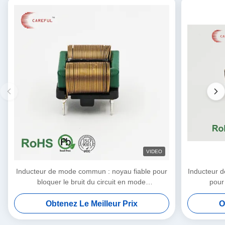
VIDEO
Inducteur de mode commun : noyau fiable pour
Inducteur 
bloquer le bruit du circuit en mode
pour 
commun 15,5 * 17
Obtenez Le Meilleur Prix
O